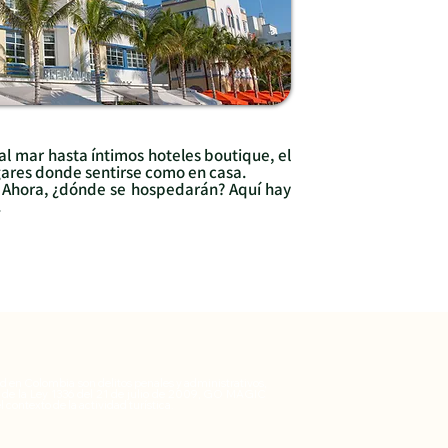
 al mar hasta íntimos hoteles boutique, el
ares donde sentirse como en casa.
! Ahora, ¿dónde se hospedarán? Aquí hay
.
 en Colombia son delitos penales y administrativos,
 1 de la Ley 1336 del 21 de julio de 2009, GO MAGIC
 contexto de la actividad turística.