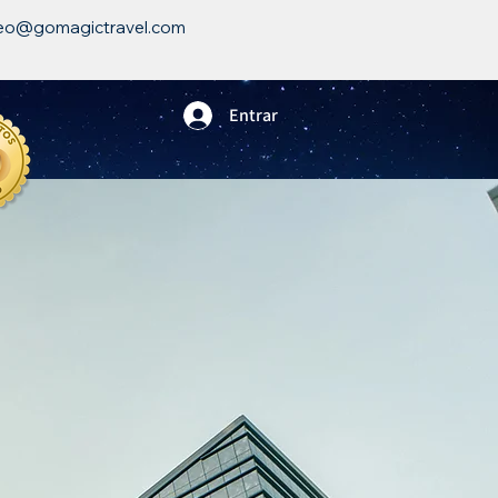
eo@gomagictravel.com
Entrar