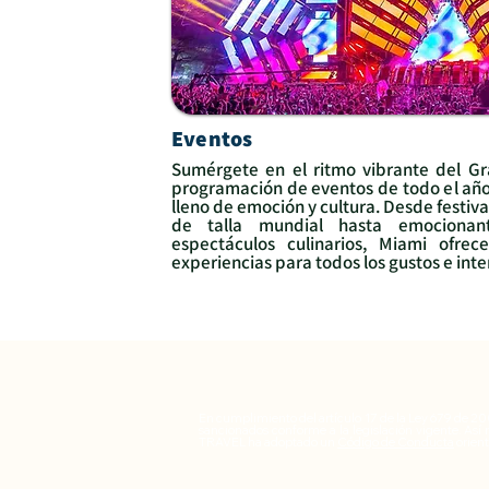
Eventos
Sumérgete en el ritmo vibrante del G
programación de eventos de todo el a
lleno de emoción y cultura.
Desde festiva
de talla mundial hasta emocionan
espectáculos culinarios, Miami ofrec
experiencias para todos los gustos e int
En cumplimiento del artículo 17 de la Ley 679 de 2
sancionados conforme a la legislación vigente. Así
TRAVEL ha adoptado un
Código de Conducta
orient