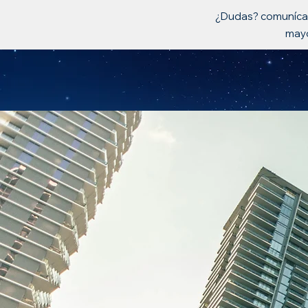
¿Dudas? comunícat
may