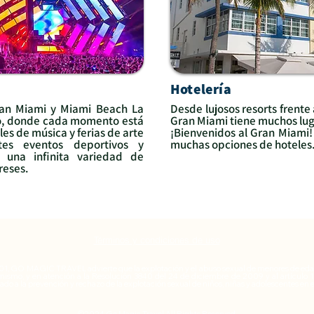
Hotelería
ran Miami y Miami Beach La
Desde lujosos resorts frente
ño, donde cada momento está
Gran Miami tiene muchos lug
les de música y ferias de arte
¡Bienvenidos al Gran Miami
tes eventos deportivos y
muchas opciones de hoteles
e una infinita variedad de
ereses.
Términos y condiciones de uso
001, GO MAGIC TRAVEL advierte que la explotación y el abuso sexual de menores de edad
 mismo, y en atención a la Resolución 3840 del 24 de diciembre de 2009 y al artículo
ado a la prevención y rechazo de la explotación sexual de niños, niñas y adolescentes en el